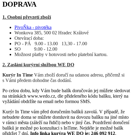
DOPRAVA
1. Osobní převzetí zboží
PivoŇka
- pivotéka
Wonkova 385, 500 02 Hradec Králové
Otevírací doba:
PO - PÁ 9.00 - 13.00 13,30 - 17.00
SO 9.00 - 12.00
Možnost platby v hotovosti nebo platební kartou.
2. Zaslání kurýrní službou WE DO
Kurýr In Time
Vám zboží doručí na udanou adresu, přičemž si
s Vámi předem dohodne čas dodání.
Po celou dobu, kdy Vám bude balík doručován jej můžete sledovat
na stránkách www.wedo.cz, dle přideleného kódu balíku, který na
vyžádání obdržíte na email nebo formou SMS.
Kurýr In Time vám před doručením balíků zavolá. V případě, že
nebudete doma se můžete domluvit na dovozu balíku na jiné místo
v rámci města (záleží na řidiči) nebo v jiný čas. Pozdržení doručení
balíků je možné po konzultaci s InTime. Nejdéle je možné balík
přidržet 7 dní.
Info linka kurýra WE DO je: 246 092 912
.