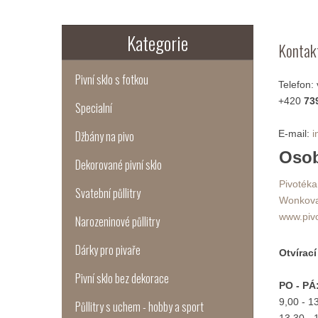
Kategorie
Kontak
Pivní sklo s fotkou
Telefon:
+420
739
Specialní
Džbány na pivo
E-mail:
i
Osob
Dekorované pivní sklo
Pivotéka
Svatební půllitry
Wonkova
www.piv
Narozeninové půllitry
Dárky pro pivaře
Otvírac
Pivní sklo bez dekorace
PO - PÁ
9,00 - 1
Půllitry s uchem - hobby a sport