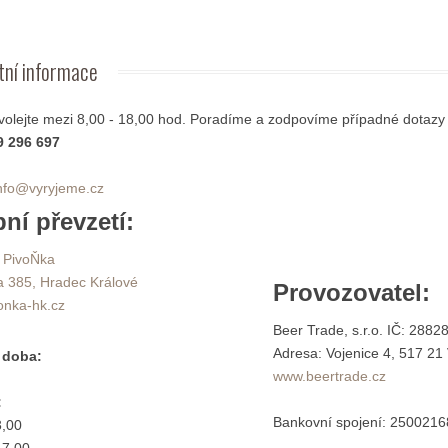
tní
informace
 volejte mezi 8,00 - 18,00 hod. Poradíme a zodpovíme případné dotazy
 296 697
nfo@vyryjeme.cz
ní převzetí:
 PivoŇka
 385, Hradec Králové
Provozovatel:
onka-hk.cz
Beer Trade, s.r.o. IČ: 2882
Adresa: Vojenice 4, 517 21
í doba:
www.beertrade.cz
:
Bankovní spojení: 2500216
3,00