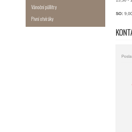
13,30 - 
Vánoční půllitry
SO:
9,00
Pivní otvíráky
KONT
Posla