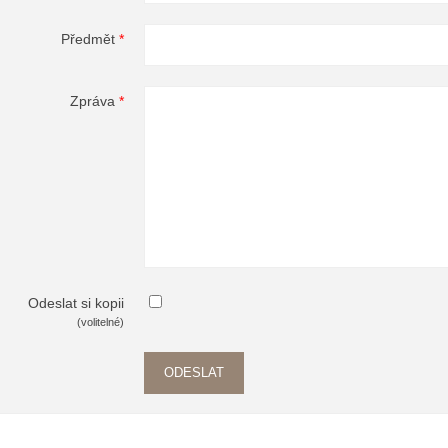
Předmět
*
Zpráva
*
Odeslat si kopii
(volitelné)
ODESLAT