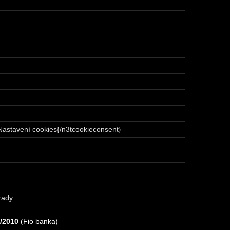
Nastavení cookies{/n3tcookieconsent}
rady
/2010
(Fio banka)