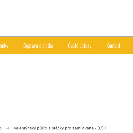
mínky
Doprava a platba
Časté dotazy
Kontakt
o
Valentýnský půllitr s ptáčky pro zamilované - 0,5 l