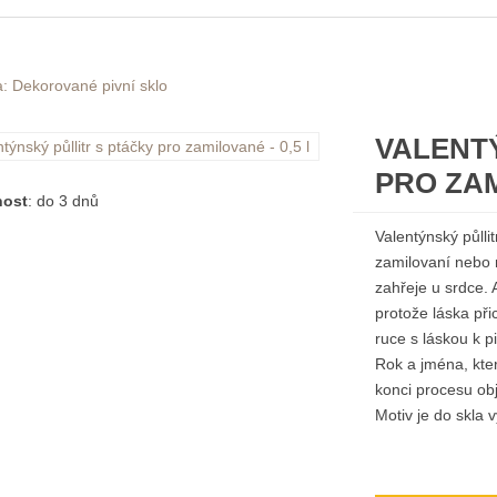
: Dekorované pivní sklo
VALENT
PRO ZAM
nost
: do 3 dnů
Valentýnský půllit
zamilovaní nebo 
zahřeje u srdce. 
protože láska při
ruce s láskou k p
Rok a jména, kte
konci procesu ob
Motiv je do skla 