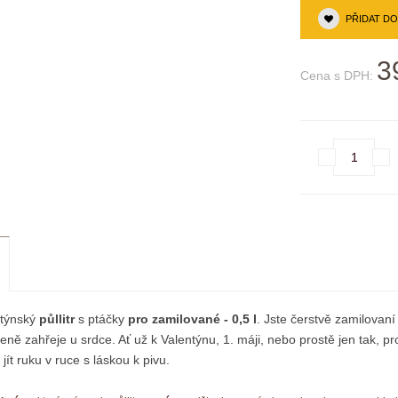
PŘIDAT D
3
Cena s DPH:
ntýnský
půllitr
s ptáčky
pro zamilované - 0,5 l
. Jste čerstvě zamilovan
eně zahřeje u srdce. Ať už k Valentýnu, 1. máji, nebo prostě jen tak, p
jít ruku v ruce s láskou k pivu.