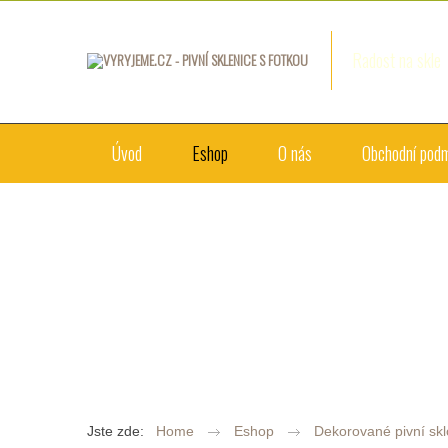
Radost na skle
Úvod
Eshop
O nás
Obchodní pod
Jste zde:
Home
Eshop
Dekorované pivní skl