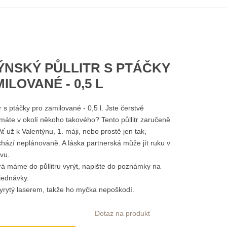
ÝNSKÝ PŮLLITR S PTÁČKY
ILOVANÉ - 0,5 L
r s ptáčky pro zamilované - 0,5 l. Jste čerstvě
máte v okolí někoho takového? Tento půllitr zaručeně
Ať už k Valentýnu, 1. máji, nebo prostě jen tak,
chází neplánovaně. A láska partnerská může jít ruku v
ivu.
rá máme do půllitru vyrýt, napište do poznámky na
jednávky.
vyrytý laserem, takže ho myčka nepoškodí.
Dotaz na produkt