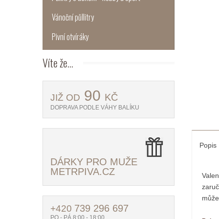
Vánoční půllitry
Pivní otvíráky
Víte
že...
90
KČ
JIŽ OD
DOPRAVA PODLE VÁHY BALÍKU
Popis
DÁRKY PRO MUŽE
METRPIVA.CZ
Vale
zaruč
může 
739 296 697
+420
PO - PÁ 8:00 - 18:00