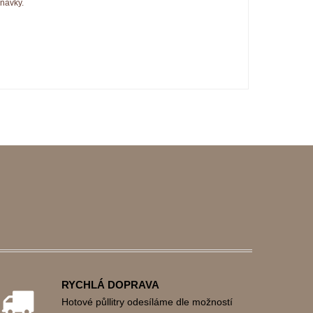
návky.
RYCHLÁ DOPRAVA
Hotové půllitry odesíláme dle možností