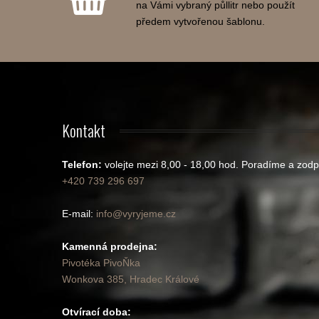
na Vámi vybraný půllitr nebo použít
předem vytvořenou šablonu.
Kontakt
Telefon:
volejte mezi 8,00 - 18,00 hod.
Poradíme a zodp
+420 739 296 697
E-mail:
info@vyryjeme.cz
Kamenná prodejna:
Pivotéka PivoŇka
Wonkova 385, Hradec Králové
Otvírací doba: