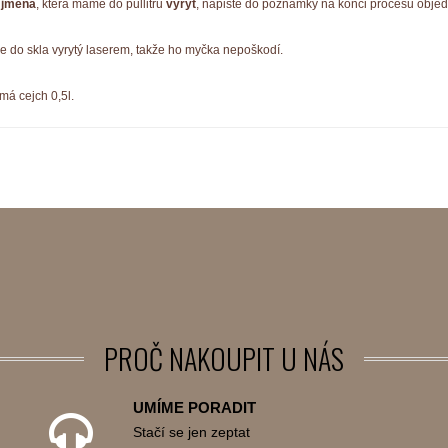
 jména
, která máme do půllitru
vyrýt
, napište do poznámky na konci procesu objed
je do skla vyrytý laserem, takže ho myčka nepoškodí.
 má cejch 0,5l.
PROČ
NAKOUPIT U NÁS
UMÍME PORADIT
Stačí se jen zeptat