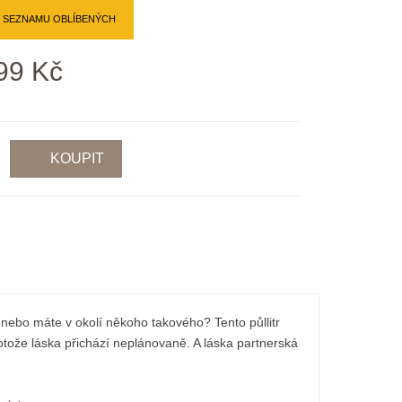
O SEZNAMU OBLÍBENÝCH
99 Kč
í nebo máte v okolí někoho takového? Tento půllitr
rotože láska přichází neplánovaně. A láska partnerská