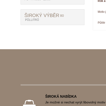
Rok a
Motiv 
ŠIROKÝ VÝBĚR
80
PŮLLITRŮ
Půllitr
ŠIROKÁ NABÍDKA
Je možné si nechat vyrýt libovolný motiv