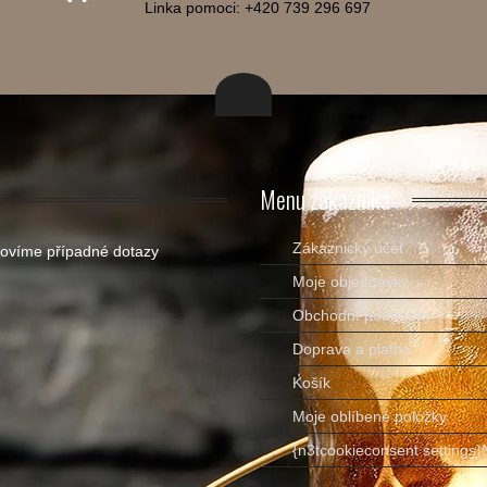
Linka pomoci: +420 739 296 697
Menu
zákazníka
Zákaznický účet
ovíme případné dotazy
Moje objednávky
Obchodní podmínky
Doprava a platba
Košík
Moje oblíbené položky
{n3tcookieconsent settings}