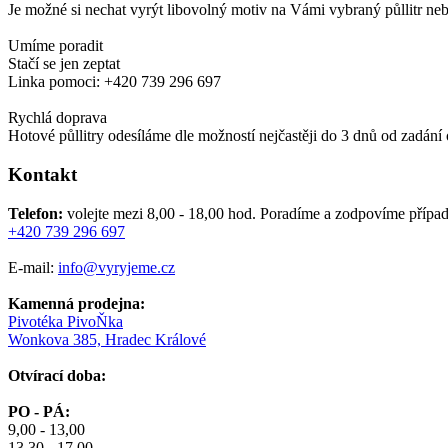
Je možné si nechat vyrýt libovolný motiv na Vámi vybraný půllitr ne
Umíme poradit
Stačí se jen zeptat
Linka pomoci: +420 739 296 697
Rychlá doprava
Hotové půllitry odesíláme dle možností nejčastěji do 3 dnů od zadání
Kontakt
Telefon:
volejte mezi 8,00 - 18,00 hod.
Poradíme a zodpovíme případ
+420 739 296 697
E-mail:
info@vyryjeme.cz
Kamenná prodejna:
Pivotéka PivoŇka
Wonkova 385, Hradec Králové
Otvírací doba:
PO - PÁ:
9,00 - 13,00
13,30 - 17,00