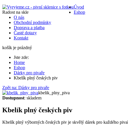
Úvod
Radost na skle
Eshop
O nás
Obchodní podmínky
Doprava a platba
Časté dotazy
Kontakt
košík je prázdný
Jste zde:
Home
Eshop
Dárky pro pivaře
Kbelík plný českých piv
Zpět na: Dárky pro pivaře
kbelik_plny_piva
Dostupnost
: skladem
Kbelík plný českých piv
Kbelík plný výborných českých piv je skvělý dárek pro každého pivaře