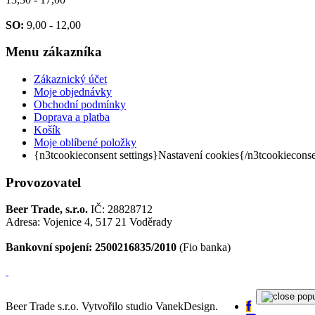
SO:
9,00 - 12,00
Menu
zákazníka
Zákaznický účet
Moje objednávky
Obchodní podmínky
Doprava a platba
Košík
Moje oblíbené položky
{n3tcookieconsent settings}Nastavení cookies{/n3tcookiecons
Provozovatel
Beer Trade, s.r.o.
IČ: 28828712
Adresa: Vojenice 4, 517 21 Voděrady
Bankovní spojení: 2500216835/2010
(Fio banka)
Beer Trade s.r.o. Vytvořilo studio VanekDesign.