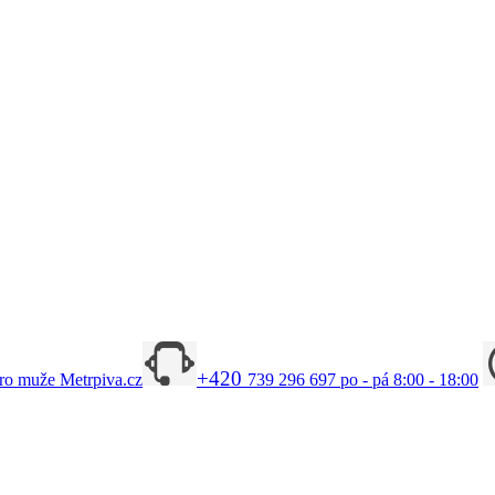
+420
ro muže Metrpiva.cz
739 296 697
po - pá 8:00 - 18:00