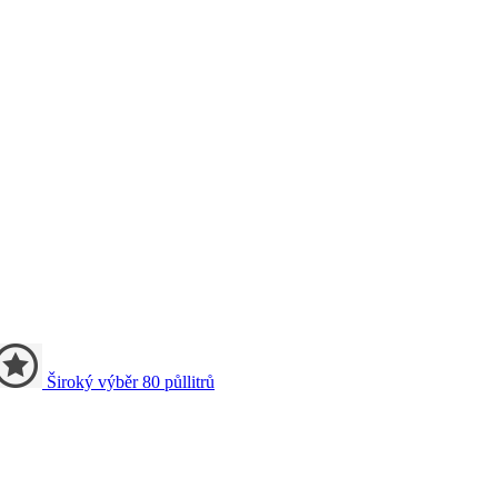
Široký výběr
80
půllitrů