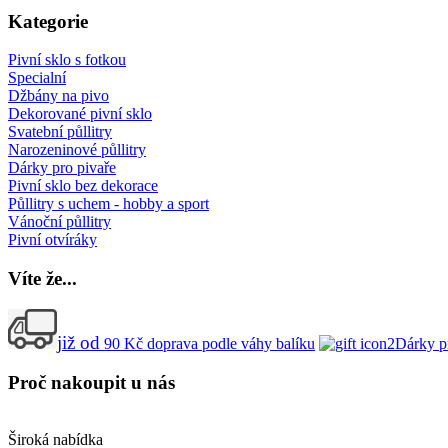
Kategorie
Pivní sklo s fotkou
Specialní
Džbány na pivo
Dekorované pivní sklo
Svatební půllitry
Narozeninové půllitry
Dárky pro pivaře
Pivní sklo bez dekorace
Půllitry s uchem - hobby a sport
Vánoční půllitry
Pivní otvíráky
Víte
že...
již od
90
Kč
doprava podle váhy balíku
Dárky p
Proč
nakoupit u nás
Široká nabídka