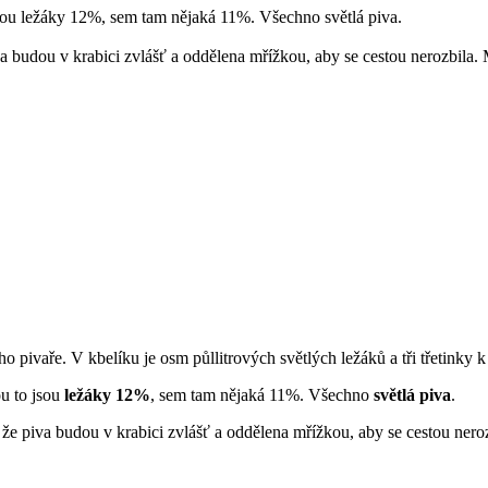
jsou ležáky 12%, sem tam nějaká 11%. Všechno světlá piva.
a budou v krabici zvlášť a oddělena mřížkou, aby se cestou nerozbila. 
o pivaře. V kbelíku je osm půllitrových světlých ležáků a tři třetinky 
u to jsou
ležáky 12%
, sem tam nějaká 11%. Všechno
světlá piva
.
 že piva budou v krabici zvlášť a oddělena mřížkou, aby se cestou neroz