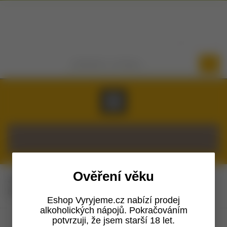
Přihlásit se
Registrovat
košík je prázdný
Ověření věku
Jste zde:
Home
Eshop
Dárky pro pivaře
Keramický podtácek bez loga bílý
Eshop Vyryjeme.cz nabízí prodej
alkoholických nápojů. Pokračováním
potvrzuji, že jsem starší 18 let.