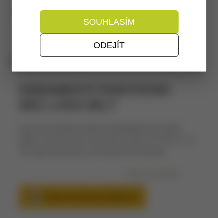
Zpět na: Dárky pro pivaře
SOUHLASÍM
ODEJÍT
Dostupnost
: skladem
KERAMICKÝ PODTÁCEK
BEZ LOGA BÍLÝ
Keramický podtácek patřil neodmyslitelně pod každý
půllitr. Je trochu retro, ale to přeci nevadí, ne? Sice už na
něj nejde psát tužkou, ale svoje kouzlo neztratil.
Dotaz na produkt
PŘIDAT DO SEZNAMU OBLÍBENÝCH