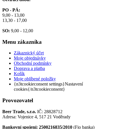
PO - PÁ:
9,00 - 13,00
13,30 - 17,00
SO:
9,00 - 12,00
Menu
zákazníka
Zákaznický účet
Moje objednávky
Obchodní podmínky
Doprava a platba
Košík
Moje oblíbené položky
{n3tcookieconsent settings}Nastavení
cookies{/n3tcookieconsent}
Provozovatel
Beer Trade, s.r.o.
IČ: 28828712
Adresa: Vojenice 4, 517 21 Voděrady
Bankovní spojení: 2500216835/2010
(Fio banka)