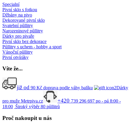
Specialní
Pivní sklo s fotkou
Džbány na pivo
Dekorované pivní sklo
Svatební půllitry
Narozeninové půllitry
Dárky pro pivaře
Pivní sklo bez dekorace
Půllitry s uchem - hobby a sport
Vánoční půllitry
Pivní otvíráky
Víte
že...
již od
90
Kč
doprava podle váhy balíku
Dárky
+420
pro muže Metrpiva.cz
739 296 697
po - pá 8:00 -
18:00
Široký výběr
80
půllitrů
Proč
nakoupit u nás