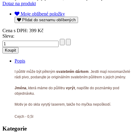
Dotaz na produkt
Moje oblíbené položky
Přidat do seznamu oblíbených
Cena s DPH:
399 Kč
Sleva:
Popis
I půllitr může být pěkným
svatebním dárkem
. Jestli mají novomanželé
rádi pivo, podarujte je originálním svatebním půlitrem s jejich jmény.
Jména
, která máme do půllitru
vyrýt
, napište do poznámky pod
objednávku.
Motiv je do skla vyrytý laserem, takže ho myčka nepoškodí.
Cejch - 0,5l
Kategorie