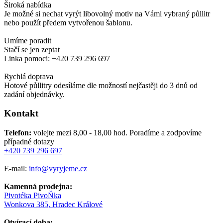
Široká nabídka
Je možné si nechat vyrýt libovolný motiv na Vámi vybraný půllitr
nebo použít předem vytvořenou šablonu.
Umíme poradit
Stačí se jen zeptat
Linka pomoci: +420 739 296 697
Rychlá doprava
Hotové půllitry odesíláme dle možností nejčastěji do 3 dnů od
zadání objednávky.
Kontakt
Telefon:
volejte mezi 8,00 - 18,00 hod.
Poradíme a zodpovíme
případné dotazy
+420 739 296 697
E-mail:
info@vyryjeme.cz
Kamenná prodejna:
Pivotéka PivoŇka
Wonkova 385, Hradec Králové
Otvírací doba: