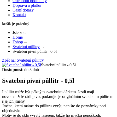
Obchodní podmínky
Doprava a platba
Časté dotazy
Kontakt
košík je prázdný
Jste zde:
Home
Eshop
Svatební půllitry
Svatební pivní půllitr - 0,5l
Zpět na: Svatební půllitry
Svatební půllitr - 0,5l
Dostupnost
: do 3 dnů
Svatební pivní půllitr - 0,5l
I půllitr může být pěkným svatebním dárkem. Jestli mají
novomanželé rádi pivo, podarujte je originálním svatebním půlitrem
s jejich jmény.
Jména, která máme do půllitru vyrýt, napište do poznámky pod
objednávku.
Motiv je do skla vyrytý laserem, takže ho myčka nepoškodí.